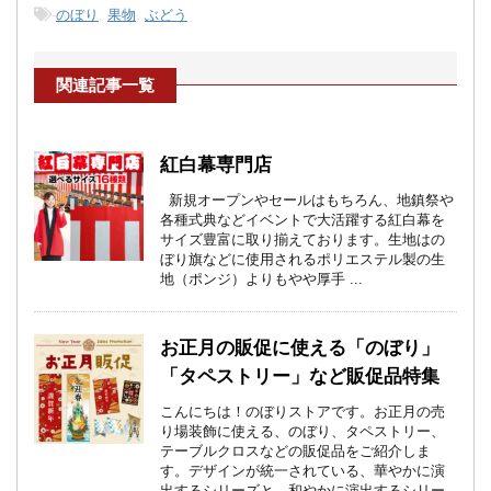
-
のぼり
,
果物
,
ぶどう
関連記事一覧
JA-776
JA-792
JA-789
JA-879
JA-877
JA-781
JA-797
JA-820
JA-882
JA-876
紅白幕専門店
新規オープンやセールはもちろん、地鎮祭や
各種式典などイベントで大活躍する紅白幕を
サイズ豊富に取り揃えております。生地はの
ぼり旗などに使用されるポリエステル製の生
地（ポンジ）よりもやや厚手 ...
YK-1015
YK-1017
YK-1034
YK-1025
YK-52
JA-834
JA-807
JA-854
JA-883
JA-875
JA-847
JA-870
JA-791
JA-884
JA-874
お正月の販促に使える「のぼり」
「タペストリー」など販促品特集
こんにちは！のぼりストアです。お正月の売
り場装飾に使える、のぼり、タペストリー、
テーブルクロスなどの販促品をご紹介しま
す。デザインが統一されている、華やかに演
出するシリーズと、和やかに演出するシリー