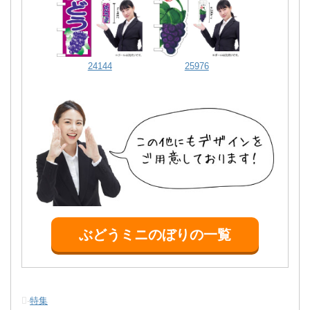
YK-1029
YK-1023
YK-930
YK-972
YK-968
24144
25976
ぶどうミニのぼりの一覧
YK-1003
YK-1031
YK-1024
YK-957
YK-979
-
特集