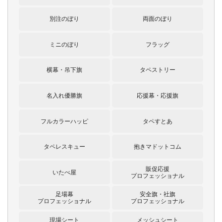
別注のぼり
両面のぼり
ミニのぼり
フラッグ
横幕・吊下旗
タペストリー
名入れ優勝旗
応援幕・応援旗
フルカラーハッピ
タペすとあ
タペレスキュー
抱きマドットコム
販促応援
いたべ屋
プロフェッショナル
足場幕
安全旗・社旗
プロフェッショナル
プロフェッショナル
現場シート
メッシュシート