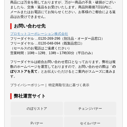
商品には万全を期しておりますが、万が一商品の不良・破損がござい
ましたら、交換・返品をお受けいたします。商品到着後7日以内に、
メールまたはお電話にてお知らせください。お客様のご都合による返
品はお受けできません。
お問い合わせ先
プロモットコーポレーション株式会社
フリーダイヤル …0120-269-296（別注品・オーダー品窓口）
フリーダイヤル …0120-048-094（既製品窓口）
（セールスのお電話はご遠慮ください）
営業時間：10時～12時、13時～17時30分（平日のみ）
フリーダイヤルは総合お問い合わせ窓口となっております。弊社は複
数のホームページを運営しておりますので、お問い合わせの際は「
の
ぼりストアを見て
」とお伝えいただけるとご案内がスムーズに進みま
す。
プライバシーポリシー
｜
特定商取引法に基づく表示
弊社運営サイト
のぼりストア
チェンジバナー
Pバナー
セイルバナー