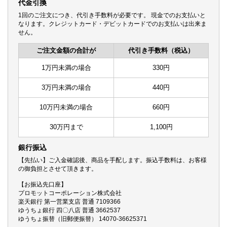
代金引換
1回のご注文につき、代引き手数料が必要です。 現金でのお支払いと
なります。クレジットカード・デビットカードでのお支払いは出来ま
せん。
ご注文金額の合計が
代引き手数料（税込）
1万円未満の場合
330円
3万円未満の場合
440円
10万円未満の場合
660円
30万円まで
1,100円
銀行振込
【先払い】ご入金確認後、商品を手配します。振込手数料は、お客様
の御負担とさせて頂きます。
【お振込先口座】
プロモットコーポレーション株式会社
楽天銀行 第一営業支店 普通 7109366
ゆうちょ銀行 四〇八店 普通 3662537
ゆうちょ振替（旧郵便振替） 14070-36625371