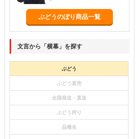
ぶどうのぼり商品一覧
文言から「横幕」を探す
ぶどう
ぶどう直売
JA-666
JA-683
JA-678
JA-771
JA-763
JA-687
JA-714
JA-707
JA-759
JA-764
全国発送・直送
ぶどう狩り
品種名
SNB-1389
JA-700
JA-725
JA-741
JA-772
SNB-1390
JA-729
JA-748
JA-144
JA-765