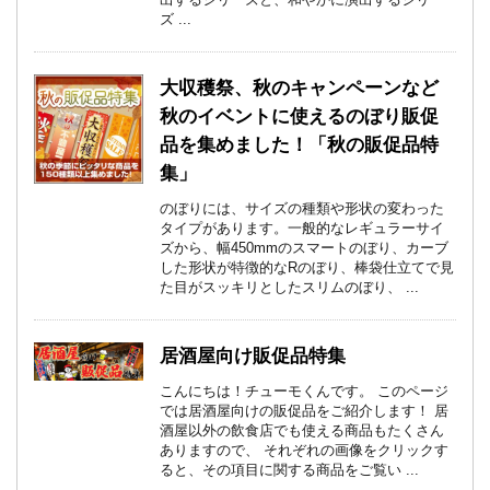
ズ ...
ぶどう直売横幕の一覧
ぶどう狩り横幕の一覧
全国発送横幕の一覧
品種名横幕の一覧
地名横幕の一覧
ぶどう直売ミニのぼりの一覧
ぶどう狩りミニのぼりの一覧
全国発送ミニのぼりの一覧
品種名ミニのぼりの一覧
地名ミニのぼりの一覧
大収穫祭、秋のキャンペーンなど
秋のイベントに使えるのぼり販促
品を集めました！「秋の販促品特
集」
のぼりには、サイズの種類や形状の変わった
タイプがあります。一般的なレギュラーサイ
ズから、幅450mmのスマートのぼり、カーブ
した形状が特徴的なRのぼり、棒袋仕立てで見
た目がスッキリとしたスリムのぼり、 ...
居酒屋向け販促品特集
こんにちは！チューモくんです。 このページ
では居酒屋向けの販促品をご紹介します！ 居
酒屋以外の飲食店でも使える商品もたくさん
ありますので、 それぞれの画像をクリックす
ると、その項目に関する商品をご覧い ...