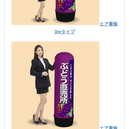
エア看板
3mタイプ
エア看板