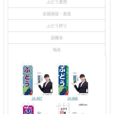
ぶどう直売
全国発送・直送
ぶどう狩り
品種名
YK-1026
YK-1021
YK-924
YK-957
YK-937
地名
JA-887
JA-888