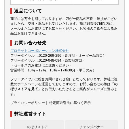
返品について
商品には万全を期しておりますが、万が一商品の不良・破損がござい
ましたら、交換・返品をお受けいたします。商品到着後7日以内に、
メールまたはお電話にてお知らせください。お客様のご都合による返
品はお受けできません。
お問い合わせ先
プロモットコーポレーション株式会社
フリーダイヤル …0120-269-296（別注品・オーダー品窓口）
フリーダイヤル …0120-048-094（既製品窓口）
（セールスのお電話はご遠慮ください）
営業時間：10時～12時、13時～17時30分（平日のみ）
フリーダイヤルは総合お問い合わせ窓口となっております。弊社は複
数のホームページを運営しておりますので、お問い合わせの際は「
の
ぼりストアを見て
」とお伝えいただけるとご案内がスムーズに進みま
す。
プライバシーポリシー
｜
特定商取引法に基づく表示
弊社運営サイト
のぼりストア
チェンジバナー