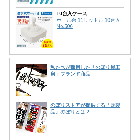
10台入ケース
ポール台 11リットル 10台入
No.500
私たちが採用した「のぼり屋工
房」ブランド商品
のぼりストアが提供する「既製
品」のぼりとは？