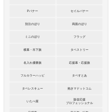
Pバナー
セイルバナー
別注のぼり
両面のぼり
ミニのぼり
フラッグ
横幕・吊下旗
タペストリー
名入れ優勝旗
応援幕・応援旗
フルカラーハッピ
タペすとあ
タペレスキュー
抱きマドットコム
販促応援
いたべ屋
プロフェッショナル