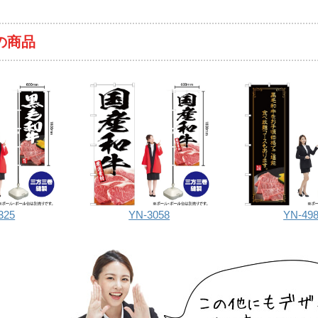
の商品
325
YN-3058
YN-49