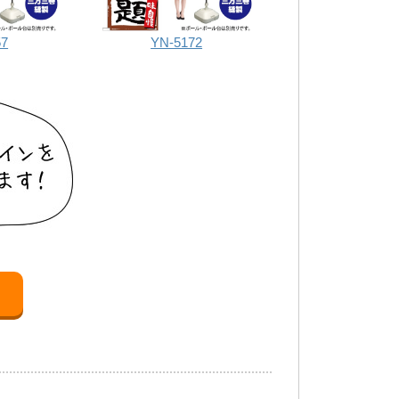
57
YN-5172