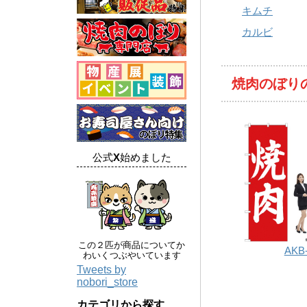
キムチ
カルビ
焼肉のぼり
公式X始めました
この２匹が商品についてか
AKB
わいくつぶやいています
Tweets by
nobori_store
カテゴリから探す