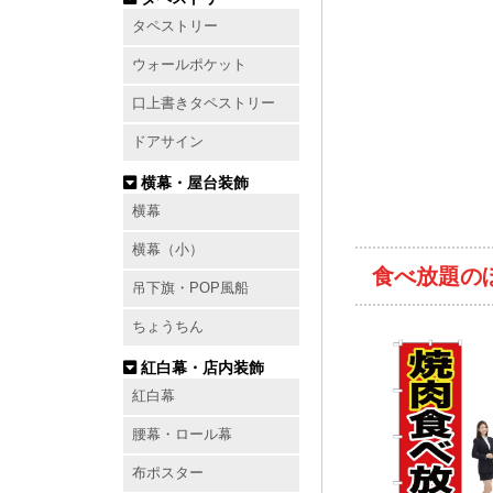
タペストリー
ウォールポケット
口上書きタペストリー
ドアサイン
横幕・屋台装飾
横幕
横幕（小）
食べ放題の
吊下旗・POP風船
ちょうちん
紅白幕・店内装飾
紅白幕
腰幕・ロール幕
布ポスター