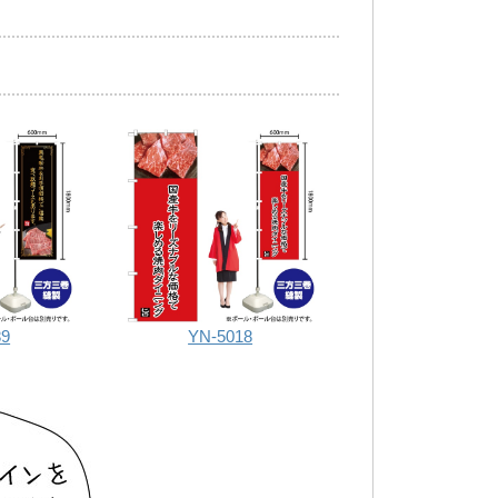
89
YN-5018