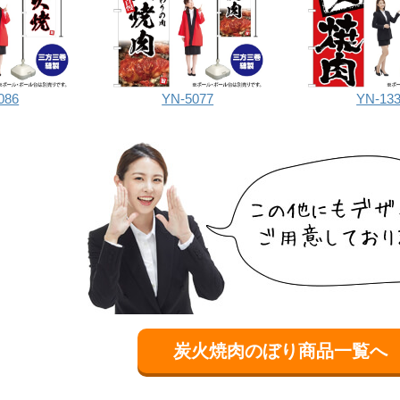
086
YN-5077
YN-13
炭火焼肉のぼり商品一覧へ