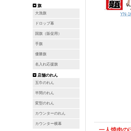
旗
大漁旗
YN-1
ドロップ幕
国旗（販促用）
手旗
優勝旗
名入れ応援旗
店舗のれん
五巾のれん
半間のれん
変型のれん
カウンターのれん
カウンター横幕
一人焼肉の