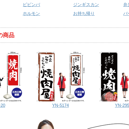
ビビンバ
ジンギスカン
弁
ホルモン
お持ち帰り
バ
の商品
-20
YN-5174
YN-29