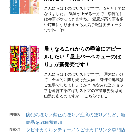
こんにちは！のぼりストアです。 5月も下旬に
なりました。 気温が上がる一方で、季節的に
は梅雨がやってきますね。 湿度が高く雨も多
い時期になりますから天気予報は要チェック
です|ω・`)✨ ...
暑くなるこれからの季節にアピー
ルしたい「屋上バーベキューのぼ
り」が新発売です！
こんにちは！のぼりストアです。 週末にかけ
て、全国的に降り続けた大雨… 皆様の地域は
ご無事でしたでしょうか？ ちなみに当ショッ
プを運営するのぼりストアの営業事務所は岡
山県にあるのですが、 こちらでもこ ...
PREV
防犯のぼり／禁止のぼり／注意のぼり／など、新
商品を54種類追加
NEXT
タピオカミルクティー／タピオカドリンク専門店