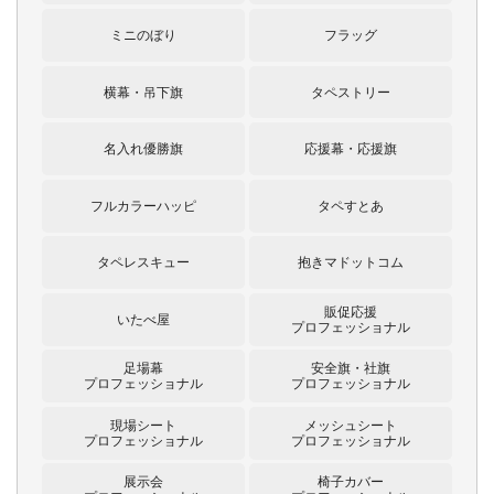
ミニのぼり
フラッグ
横幕・吊下旗
タペストリー
名入れ優勝旗
応援幕・応援旗
フルカラーハッピ
タペすとあ
タペレスキュー
抱きマドットコム
販促応援
いたべ屋
プロフェッショナル
足場幕
安全旗・社旗
プロフェッショナル
プロフェッショナル
現場シート
メッシュシート
プロフェッショナル
プロフェッショナル
展示会
椅子カバー