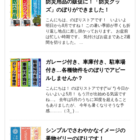
防災用品の販促に！「防災グッ
ズ」のぼりができました！
こんにちは、のぼりストアです！ いよいよ
明日から8月ですね！ この暑い季節が早くも折
り返し地点に差し掛かっております。 お盆前
は忙しい時期です。 気付けばお盆まであと2週
間を切りました。 ...
ガレージ付き、車庫付き、駐車場
付き…各種物件をのぼりでアピー
ルしませんか？
こんにちは！ のぼりストアです(*‘ω‘ *) 今日か
らいよいよ5月！ もう汗が出始める気温です
ね…。 去年は5月のうちに30度を超えること
もありましたが、 今年も暑くなりそうな予
感………（:3_ ) ...
シンプルでさわやかなイメージの
果物ゼリーのぼりです！