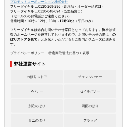
プロモットコーポレーション株式会社
フリーダイヤル …0120-269-296（別注品・オーダー品窓口）
フリーダイヤル …0120-048-094（既製品窓口）
（セールスのお電話はご遠慮ください）
営業時間：10時～12時、13時～17時30分（平日のみ）
フリーダイヤルは総合お問い合わせ窓口となっております。弊社は複
数のホームページを運営しておりますので、お問い合わせの際は「
の
ぼりストアを見て
」とお伝えいただけるとご案内がスムーズに進みま
す。
プライバシーポリシー
｜
特定商取引法に基づく表示
弊社運営サイト
のぼりストア
チェンジバナー
Pバナー
セイルバナー
別注のぼり
両面のぼり
ミニのぼり
フラッグ