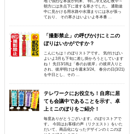
地で強烈な寒波が到来、 特に冷え込む夜中～
朝方には氷点下に達する寒さでした。 通勤途
中に見かける用水路や水溜まりには氷が張っ
ており、 その寒さはいよいよ冬本番 ...
「撮影禁止」の呼びかけにミニの
ぼりはいかがですか？
こんにちは！のぼりストアです。 気付けばい
よいよ3月も下旬に差し掛かろうとしています
ね！ 先日3/18は「春のお彼岸」の彼岸入りと
され、彼岸明けは今週末3/24。 春分の日(3/21)
を中日とし、その ...
テレワークにお役立ち！自席に居
ても会議中であることを示す、卓
上ミニのぼりをご紹介！
毎度ありがとうございます。のぼりストアで
す。 今回はお客様の声（リクエスト）をいた
だいて、商品化になったデザインのミニのぼ