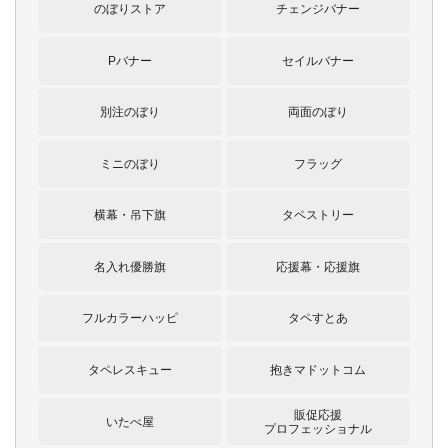
のぼりストア
チェンジバナー
Pバナー
セイルバナー
別注のぼり
両面のぼり
ミニのぼり
フラッグ
横幕・吊下旗
タペストリー
名入れ優勝旗
応援幕・応援旗
フルカラーハッピ
タペすとあ
タペレスキュー
抱きマドットコム
販促応援
いたべ屋
プロフェッショナル