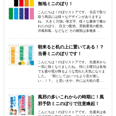
無地ミニのぼり！
こんにちは！のぼりストアです。 当店で取り
扱う商品には様々なデザインがありますよ
ね。 大きく力強い筆文字、様々な書体で書か
れたのぼり、 目立つ配色、景観重視の配色、
洋風和風…などなど その種類は多種多 ...
朝来ると机の上に置いてある！？
当番ミニのぼりです！
こんにちは！のぼりストアです。 先週末から
一気に熱くなりましたね。 特に土曜日は各地
でも霰や雹が降るような荒れた天気になりま
した。 「雨にしてはいつもより音が激し
い…！？」 と思いきや、外には大粒の雹 ...
風邪の多いこれからの時期に！風
邪予防ミニのぼりで注意喚起！
こんにちは！のぼりストアです。 先週末は各