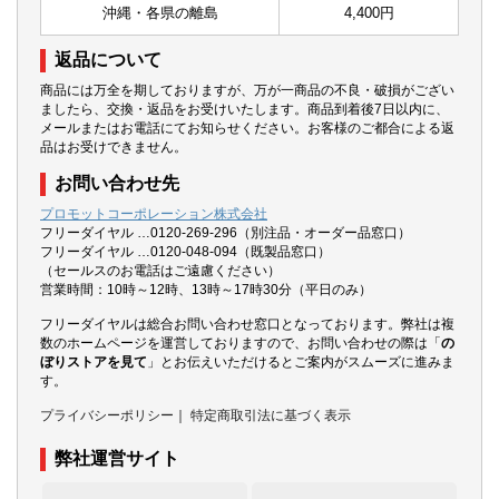
沖縄・各県の離島
4,400円
返品について
商品には万全を期しておりますが、万が一商品の不良・破損がござい
ましたら、交換・返品をお受けいたします。商品到着後7日以内に、
メールまたはお電話にてお知らせください。お客様のご都合による返
品はお受けできません。
お問い合わせ先
プロモットコーポレーション株式会社
フリーダイヤル …0120-269-296（別注品・オーダー品窓口）
フリーダイヤル …0120-048-094（既製品窓口）
（セールスのお電話はご遠慮ください）
営業時間：10時～12時、13時～17時30分（平日のみ）
フリーダイヤルは総合お問い合わせ窓口となっております。弊社は複
数のホームページを運営しておりますので、お問い合わせの際は「
の
ぼりストアを見て
」とお伝えいただけるとご案内がスムーズに進みま
す。
プライバシーポリシー
｜
特定商取引法に基づく表示
弊社運営サイト