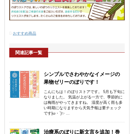
-
おすすめ商品
関連記事一覧
シンプルでさわやかなイメージの
果物ゼリーのぼりです！
こんにちは！のぼりストアです。 5月も下旬に
なりました。 気温が上がる一方で、季節的に
は梅雨がやってきますね。 湿度が高く雨も多
い時期になりますから天気予報は要チェック
です|ω・`)✨ ...
治療系のぼりに新文言を追加！巻