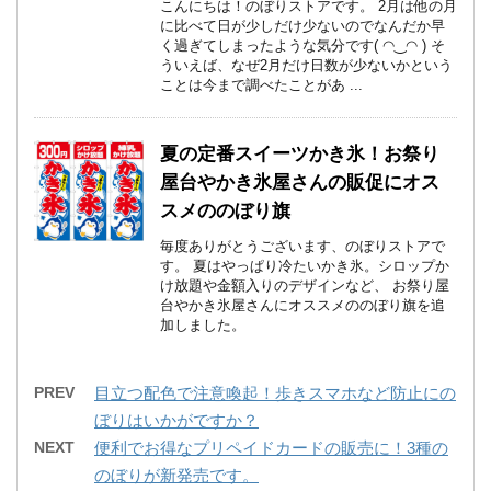
こんにちは！のぼりストアです。 2月は他の月
に比べて日が少しだけ少ないのでなんだか早
く過ぎてしまったような気分です( ◠‿◠ ) そ
ういえば、なぜ2月だけ日数が少ないかという
ことは今まで調べたことがあ ...
夏の定番スイーツかき氷！お祭り
屋台やかき氷屋さんの販促にオス
スメののぼり旗
毎度ありがとうございます、のぼりストアで
す。 夏はやっぱり冷たいかき氷。シロップか
け放題や金額入りのデザインなど、 お祭り屋
台やかき氷屋さんにオススメののぼり旗を追
加しました。
PREV
目立つ配色で注意喚起！歩きスマホなど防止にの
ぼりはいかがですか？
NEXT
便利でお得なプリペイドカードの販売に！3種の
のぼりが新発売です。