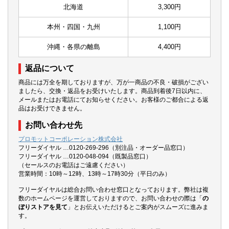
北海道
3,300円
本州・四国・九州
1,100円
沖縄・各県の離島
4,400円
返品について
商品には万全を期しておりますが、万が一商品の不良・破損がござい
ましたら、交換・返品をお受けいたします。商品到着後7日以内に、
メールまたはお電話にてお知らせください。お客様のご都合による返
品はお受けできません。
お問い合わせ先
プロモットコーポレーション株式会社
フリーダイヤル …0120-269-296（別注品・オーダー品窓口）
フリーダイヤル …0120-048-094（既製品窓口）
（セールスのお電話はご遠慮ください）
営業時間：10時～12時、13時～17時30分（平日のみ）
フリーダイヤルは総合お問い合わせ窓口となっております。弊社は複
数のホームページを運営しておりますので、お問い合わせの際は「
の
ぼりストアを見て
」とお伝えいただけるとご案内がスムーズに進みま
す。