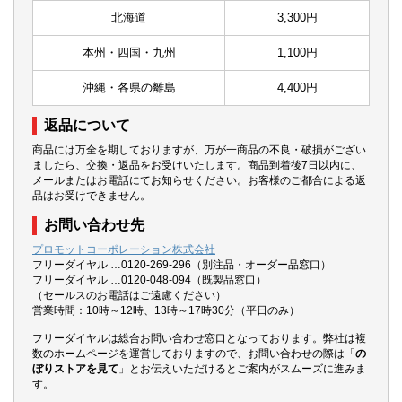
北海道
3,300円
本州・四国・九州
1,100円
沖縄・各県の離島
4,400円
返品について
商品には万全を期しておりますが、万が一商品の不良・破損がござい
ましたら、交換・返品をお受けいたします。商品到着後7日以内に、
メールまたはお電話にてお知らせください。お客様のご都合による返
品はお受けできません。
お問い合わせ先
プロモットコーポレーション株式会社
フリーダイヤル …0120-269-296（別注品・オーダー品窓口）
フリーダイヤル …0120-048-094（既製品窓口）
（セールスのお電話はご遠慮ください）
営業時間：10時～12時、13時～17時30分（平日のみ）
フリーダイヤルは総合お問い合わせ窓口となっております。弊社は複
数のホームページを運営しておりますので、お問い合わせの際は「
の
ぼりストアを見て
」とお伝えいただけるとご案内がスムーズに進みま
す。