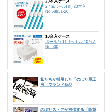
20本入ケース
2.4mポール(青) 20本入
No.68931-20
10台入ケース
ポール台 11リットル 10台入
No.500
私たちが採用した「のぼり屋工
房」ブランド商品
のぼりストアが提供する「既製