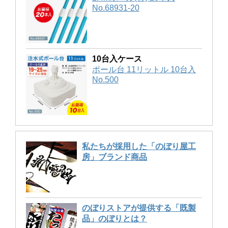
No.68931-20
10台入ケース
ポール台 11リットル 10台入
No.500
私たちが採用した「のぼり屋工
房」ブランド商品
のぼりストアが提供する「既製
品」のぼりとは？