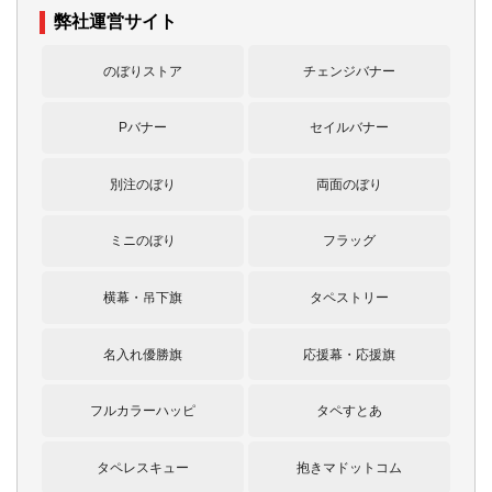
弊社運営サイト
のぼりストア
チェンジバナー
Pバナー
セイルバナー
別注のぼり
両面のぼり
ミニのぼり
フラッグ
横幕・吊下旗
タペストリー
名入れ優勝旗
応援幕・応援旗
フルカラーハッピ
タペすとあ
タペレスキュー
抱きマドットコム