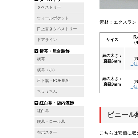
タペストリー
ウォールポケット
素材：エクスラン（
口上書きタペストリー
長
サイズ
ドアサイン
（4
横幕・屋台装飾
紐の太さ：
（N
横幕
直径6mm
ご注
横幕（小）
紐の太さ：
吊下旗・POP風船
（N
直径9mm
ご注
ちょうちん
紅白幕・店内装飾
紅白幕
ビニール
腰幕・ロール幕
布ポスター
こちらは安価に収