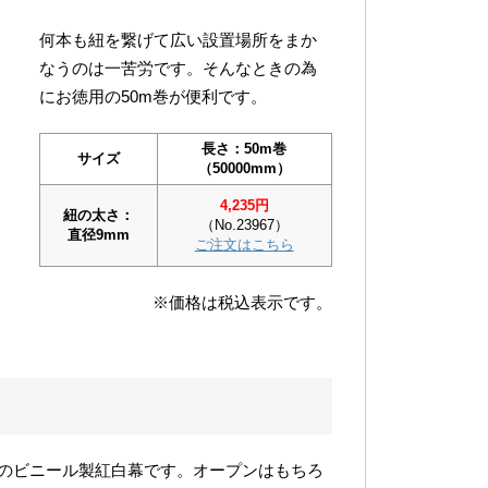
何本も紐を繋げて広い設置場所をまか
なうのは一苦労です。そんなときの為
にお徳用の50m巻が便利です。
長さ：50m巻
サイズ
（50000mm）
4,235円
紐の太さ：
（No.23967）
直径9mm
ご注文はこちら
※価格は税込表示です。
のビニール製紅白幕です。オープンはもちろ