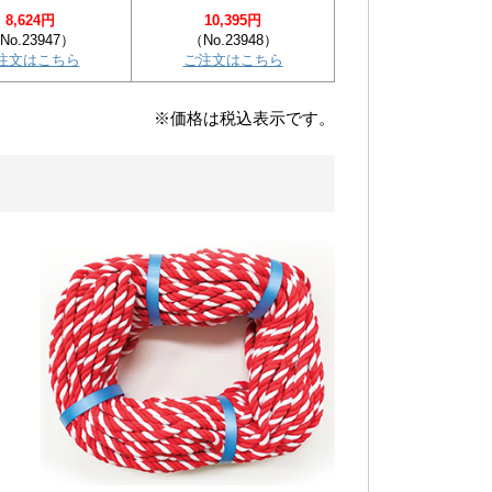
8,624円
10,395円
No.23947）
（No.23948）
注文はこちら
ご注文はこちら
※価格は税込表示です。