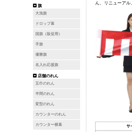
ん、リニューアル
旗
大漁旗
ドロップ幕
国旗（販促用）
手旗
優勝旗
名入れ応援旗
店舗のれん
五巾のれん
半間のれん
変型のれん
カウンターのれん
カウンター横幕
サ