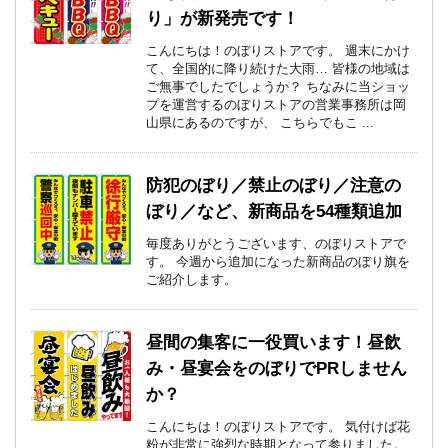
り」が新発売です！
こんにちは！のぼりストアです。 週末にかけ
て、全国的に降り続けた大雨… 皆様の地域は
ご無事でしたでしょうか？ ちなみに当ショッ
プを運営するのぼりストアの営業事務所は岡
山県にあるのですが、 こちらでもこ ...
防犯のぼり／禁止のぼり／注意の
ぼり／など、新商品を54種類追加
毎度ありがとうございます、のぼりストアで
す。 今週から追加になった新商品のぼり旗を
ご紹介します。
昼間の集客に一役買います！昼飲
み・昼宴会をのぼりでPRしません
か？
こんにちは！のぼりストアです。 気付けば花
粉が非常に強烈な時期となって参りました。