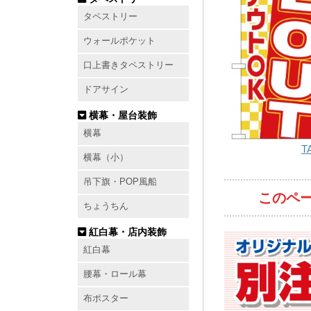
タペストリー
ウォールポケット
口上書きタペストリー
ドアサイン
横幕・屋台装飾
横幕
T
横幕（小）
吊下旗・POP風船
このペ
ちょうちん
紅白幕・店内装飾
紅白幕
腰幕・ロール幕
布ポスター