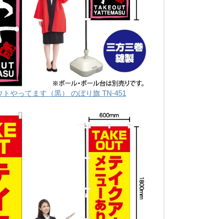
トやってます（黒） のぼり旗 TN-451