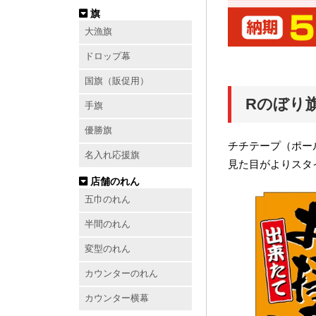
旗
大漁旗
ドロップ幕
国旗（販促用）
Rのぼり
手旗
優勝旗
チチテープ（ポー
名入れ応援旗
見た目がよりスタ
店舗のれん
五巾のれん
半間のれん
変型のれん
カウンターのれん
カウンター横幕