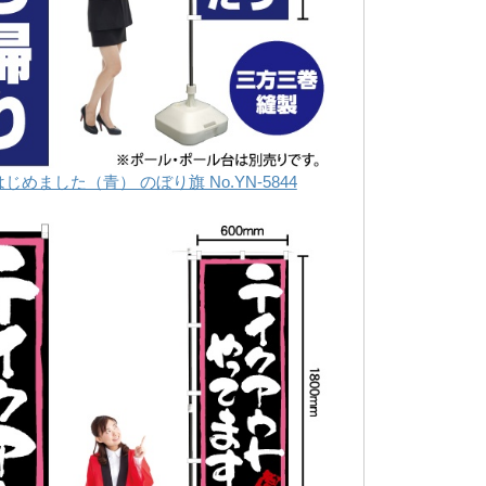
めました（青） のぼり旗 No.YN-5844