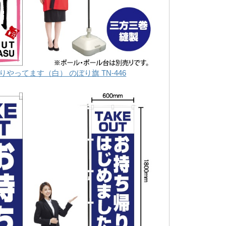
りやってます（白） のぼり旗 TN-446