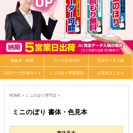
価格表・納期
データ作成代行
完全データ入稿
入稿データ作成ガイド
ミニのぼり専用器具
お見積はこちら
HOME
>
ミニのぼり専門店
>
ミニのぼり 書体・色見本