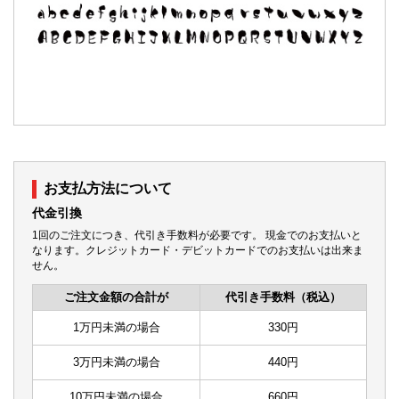
色見本
印刷の色指定はDICカラーにてご指示頂けます。お手
お支払方法について
元にDICカラーがない場合は、下記、色番号にてご指
代金引換
示ください。
1回のご注文につき、代引き手数料が必要です。 現金でのお支払いと
※印染製品のため、
実際の商品と色が異なる場合
があ
なります。クレジットカード・デビットカードでのお支払いは出来ま
ります。また、モニターの違い等でも色の誤差があり
せん。
ますので、必ずしも同じ色での印刷が保障できるもの
ご注文金額の合計が
代引き手数料（税込）
ではありません。予めご了承くださいませ。
1万円未満の場合
330円
3万円未満の場合
440円
10万円未満の場合
660円