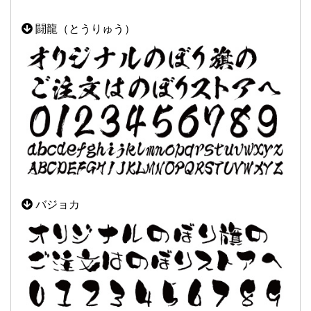
闘龍（とうりゅう）
バジョカ