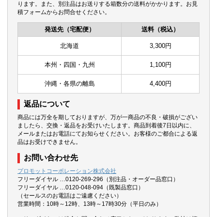
ります。また、別注品はお送りする箱数分の送料がかかります。お見
積フォームからお問合せください。
発送先（宅配便）
送料（税込）
北海道
3,300円
本州・四国・九州
1,100円
沖縄・各県の離島
4,400円
返品について
商品には万全を期しておりますが、万が一商品の不良・破損がござい
ましたら、交換・返品をお受けいたします。商品到着後7日以内に、
メールまたはお電話にてお知らせください。お客様のご都合による返
品はお受けできません。
お問い合わせ先
プロモットコーポレーション株式会社
フリーダイヤル …0120-269-296（別注品・オーダー品窓口）
フリーダイヤル …0120-048-094（既製品窓口）
（セールスのお電話はご遠慮ください）
営業時間：10時～12時、13時～17時30分（平日のみ）