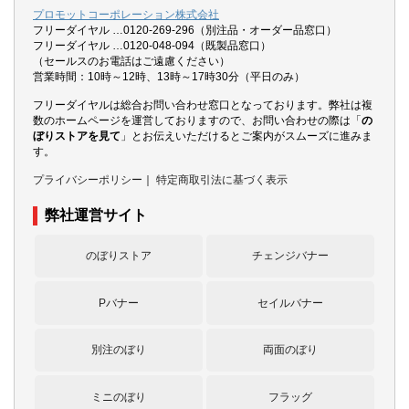
プロモットコーポレーション株式会社
フリーダイヤル …0120-269-296（別注品・オーダー品窓口）
フリーダイヤル …0120-048-094（既製品窓口）
（セールスのお電話はご遠慮ください）
営業時間：10時～12時、13時～17時30分（平日のみ）
フリーダイヤルは総合お問い合わせ窓口となっております。弊社は複
数のホームページを運営しておりますので、お問い合わせの際は「
の
ぼりストアを見て
」とお伝えいただけるとご案内がスムーズに進みま
す。
プライバシーポリシー
｜
特定商取引法に基づく表示
弊社運営サイト
のぼりストア
チェンジバナー
Pバナー
セイルバナー
別注のぼり
両面のぼり
ミニのぼり
フラッグ