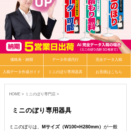
価格表・納期
データ作成代行
完全データ入稿
入稿データ作成ガイド
ミニのぼり専用器具
お見積はこちら
HOME
>
ミニのぼり専門店
>
ミニのぼり専用器具
ミニのぼりは、
Mサイズ（W100×H280mm）
が一般