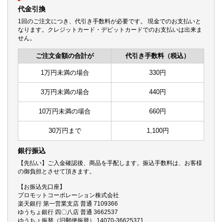
代金引換
1回のご注文につき、代引き手数料が必要です。 現金でのお支払いと
なります。クレジットカード・デビットカードでのお支払いは出来ま
せん。
ご注文金額の合計が
代引き手数料（税込）
1万円未満の場合
330円
3万円未満の場合
440円
10万円未満の場合
660円
30万円まで
1,100円
銀行振込
【先払い】ご入金確認後、商品を手配します。振込手数料は、お客様
の御負担とさせて頂きます。
【お振込先口座】
プロモットコーポレーション株式会社
楽天銀行 第一営業支店 普通 7109366
ゆうちょ銀行 四〇八店 普通 3662537
ゆうちょ振替（旧郵便振替） 14070-36625371