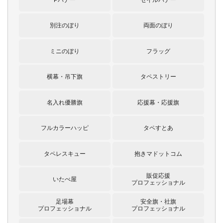
別注のぼり
両面のぼり
ミニのぼり
フラッグ
横幕・吊下旗
タペストリー
名入れ優勝旗
応援幕・応援旗
フルカラーハッピ
タペすとあ
タペレスキュー
抱きマドットコム
販促応援
いたべ屋
プロフェッショナル
足場幕
安全旗・社旗
プロフェッショナル
プロフェッショナル