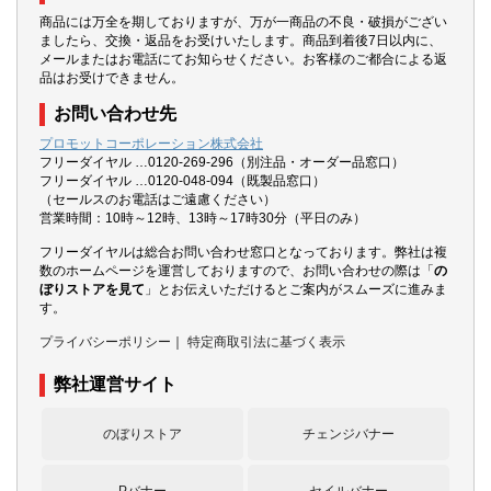
商品には万全を期しておりますが、万が一商品の不良・破損がござい
ましたら、交換・返品をお受けいたします。商品到着後7日以内に、
メールまたはお電話にてお知らせください。お客様のご都合による返
品はお受けできません。
お問い合わせ先
プロモットコーポレーション株式会社
フリーダイヤル …0120-269-296（別注品・オーダー品窓口）
フリーダイヤル …0120-048-094（既製品窓口）
（セールスのお電話はご遠慮ください）
営業時間：10時～12時、13時～17時30分（平日のみ）
フリーダイヤルは総合お問い合わせ窓口となっております。弊社は複
数のホームページを運営しておりますので、お問い合わせの際は「
の
ぼりストアを見て
」とお伝えいただけるとご案内がスムーズに進みま
す。
プライバシーポリシー
｜
特定商取引法に基づく表示
弊社運営サイト
のぼりストア
チェンジバナー
Pバナー
セイルバナー