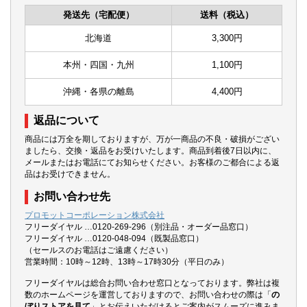
発送先（宅配便）
送料（税込）
北海道
3,300円
本州・四国・九州
1,100円
沖縄・各県の離島
4,400円
返品について
商品には万全を期しておりますが、万が一商品の不良・破損がござい
ましたら、交換・返品をお受けいたします。商品到着後7日以内に、
メールまたはお電話にてお知らせください。お客様のご都合による返
品はお受けできません。
お問い合わせ先
プロモットコーポレーション株式会社
フリーダイヤル …0120-269-296（別注品・オーダー品窓口）
フリーダイヤル …0120-048-094（既製品窓口）
（セールスのお電話はご遠慮ください）
営業時間：10時～12時、13時～17時30分（平日のみ）
フリーダイヤルは総合お問い合わせ窓口となっております。弊社は複
数のホームページを運営しておりますので、お問い合わせの際は「
の
ぼりストアを見て
」とお伝えいただけるとご案内がスムーズに進みま