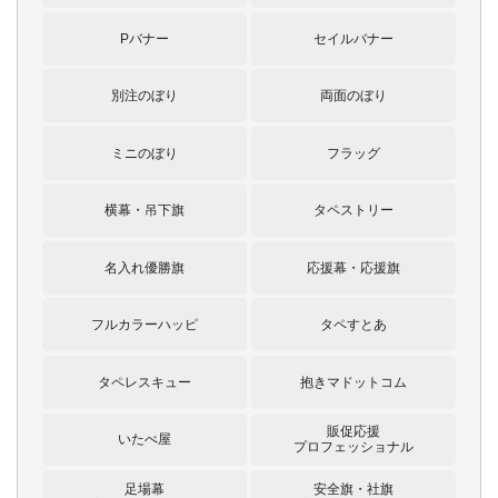
Pバナー
セイルバナー
別注のぼり
両面のぼり
ミニのぼり
フラッグ
横幕・吊下旗
タペストリー
名入れ優勝旗
応援幕・応援旗
フルカラーハッピ
タペすとあ
タペレスキュー
抱きマドットコム
販促応援
いたべ屋
プロフェッショナル
足場幕
安全旗・社旗