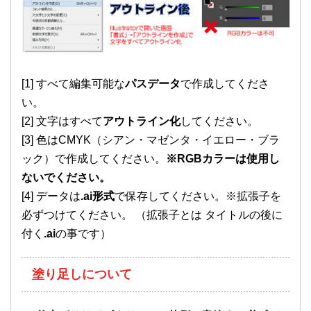
[1] すべて編集可能な
パスデータ
で作成してくださ
い。
[2] 文字はすべて
アウトライン化
してください。
[3] 色はCMYK（シアン・マゼンタ・イエロー・ブラ
ック）で作成してください。
※RGBカラーは使用し
ないでください。
[4] データは
.ai形式
で保存してください。※拡張子を
必ずつけてください。 （拡張子とは タイトルの後に
付く
.ai
の事です）
塗り足しについて