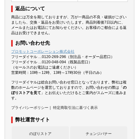
返品について
商品には万全を期しておりますが、万が一商品の不良・破損がござい
ましたら、交換・返品をお受けいたします。商品到着後7日以内に、
メールまたはお電話にてお知らせください。お客様のご都合による返
品はお受けできません。
お問い合わせ先
プロモットコーポレーション株式会社
フリーダイヤル …0120-269-296（別注品・オーダー品窓口）
フリーダイヤル …0120-048-094（既製品窓口）
（セールスのお電話はご遠慮ください）
営業時間：10時～12時、13時～17時30分（平日のみ）
フリーダイヤルは総合お問い合わせ窓口となっております。弊社は複
数のホームページを運営しておりますので、お問い合わせの際は「
の
ぼりストアを見て
」とお伝えいただけるとご案内がスムーズに進みま
す。
プライバシーポリシー
｜
特定商取引法に基づく表示
弊社運営サイト
のぼりストア
チェンジバナー