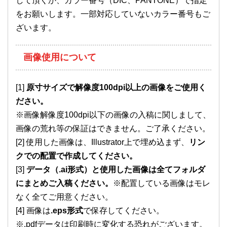
して頂くか、カラー番号（DIC、PANTONE）で指定
をお願いします。一部対応していないカラー番号もご
ざいます。
画像使用について
[1]
原寸サイズで解像度100dpi以上の画像をご使用く
ださい。
※画像解像度100dpi以下の画像の入稿に関しまして、
画像の荒れ等の保証はできません。ご了承ください。
[2] 使用した画像は、Illustrator上で埋め込まず、
リン
クでの配置で作成してください。
[3]
データ（.ai形式）と使用した画像は全てフォルダ
にまとめご入稿ください。
※配置している画像はモレ
なく全てご用意ください。
[4] 画像は
.eps形式
で保存してください。
※.pdfデータは印刷時に変化する恐れがございます。