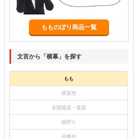
もものぼり商品一覧
文言から「横幕」を探す
もも
桃直売
JA-436
JA-472
JA-457
JA-546
JA-446
JA-453
JA-473
JA-458
JA-540
JA-448
全国発送・直送
桃狩り
品種名