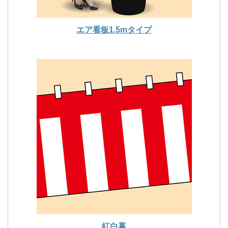
エア看板1.5mタイプ
紅白幕