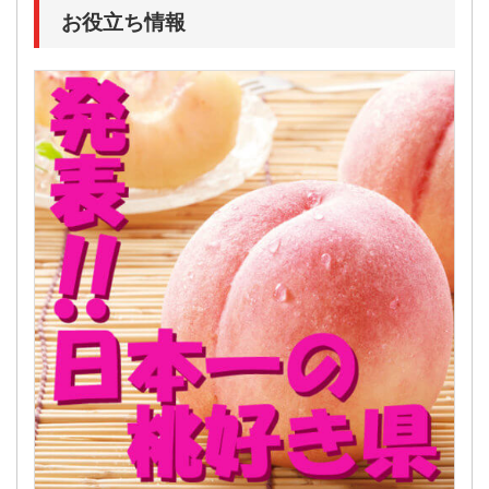
お役立ち情報
TN-385
JA-550
JA-574
JA-571
JA-660
JA-565
JA-579
JA-572
JA-655
JA-557
YK-822
YK-817
TN-337
TN-378
TN-332
JA-582
JA-586
JA-573
JA-661
JA-563
TN-388
TN-391
TN-389
TN-425
JA-552