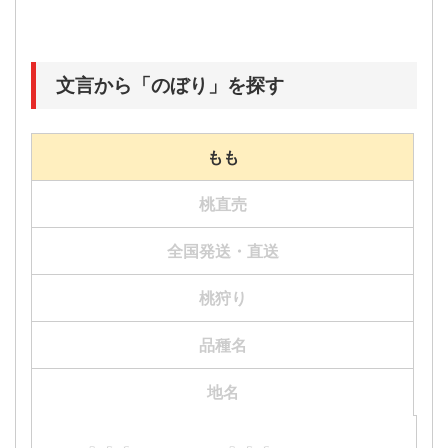
文言から「のぼり」を探す
もも
桃直売
全国発送・直送
桃狩り
品種名
地名