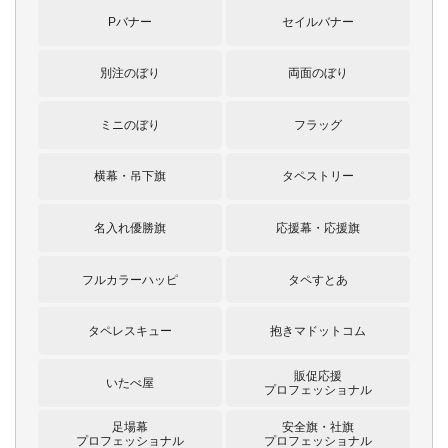
Pバナー
セイルバナー
別注のぼり
両面のぼり
ミニのぼり
フラッグ
横幕・吊下旗
タペストリー
名入れ優勝旗
応援幕・応援旗
フルカラーハッピ
タペすとあ
タペレスキュー
抱きマドットコム
販促応援
いたべ屋
プロフェッショナル
足場幕
安全旗・社旗
プロフェッショナル
プロフェッショナル