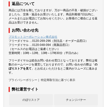
返品について
商品には万全を期しておりますが、万が一商品の不良・破損がござい
ましたら、交換・返品をお受けいたします。商品到着後7日以内に、
メールまたはお電話にてお知らせください。お客様のご都合による返
品はお受けできません。
お問い合わせ先
プロモットコーポレーション株式会社
フリーダイヤル …0120-269-296（別注品・オーダー品窓口）
フリーダイヤル …0120-048-094（既製品窓口）
（セールスのお電話はご遠慮ください）
営業時間：10時～12時、13時～17時30分（平日のみ）
フリーダイヤルは総合お問い合わせ窓口となっております。弊社は複
数のホームページを運営しておりますので、お問い合わせの際は「
の
ぼりストアを見て
」とお伝えいただけるとご案内がスムーズに進みま
す。
プライバシーポリシー
｜
特定商取引法に基づく表示
弊社運営サイト
のぼりストア
チェンジバナー