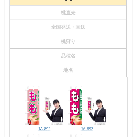
桃直売
全国発送・直送
桃狩り
品種名
YK-795
YK-818
YK-906
YK-808
TN-341
地名
JA-892
JA-893