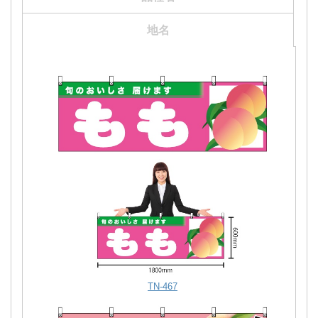
TN-282
JA-466
JA-465
JA-459
JA-545
TN-281
TN-291
TN-289
TN-324
JA-443
地名
全国発送のぼり商品一覧
桃直売のぼり商品一覧
桃狩りのぼり商品一覧
品種名のぼり商品一覧
地名のぼり商品一覧
TN-467