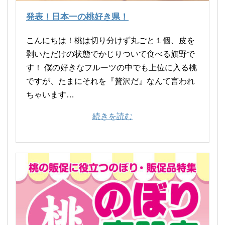
発表！日本一の桃好き県！
こんにちは！桃は切り分けず丸ごと１個、皮を
全国発送横幕の一覧
桃直売横幕の一覧
桃狩り横幕の一覧
品種名横幕の一覧
地名横幕の一覧
全国発送ミニのぼりの一覧
桃直売ミニのぼりの一覧
桃狩りミニのぼりの一覧
品種名ミニのぼりの一覧
地名ミニのぼりの一覧
剥いただけの状態でかじりついて食べる旗野で
す！ 僕の好きなフルーツの中でも上位に入る桃
ですが、たまにそれを『贅沢だ』なんて言われ
ちゃいます…
続きを読む