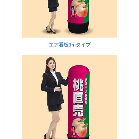
エア看板3mタイプ