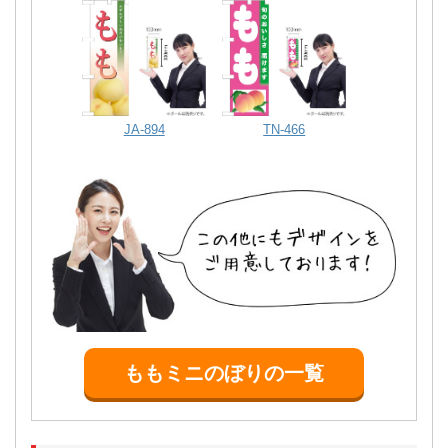
YK-796
YK-833
YK-816
YK-894
YK-804
JA-894
TN-466
ももミニのぼりの一覧
YK-825
YK-832
YK-905
YK-802
TN-339